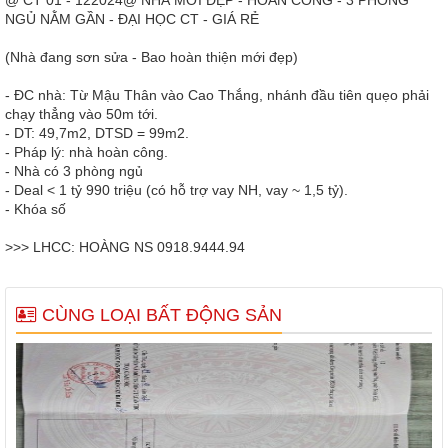
NGỦ NẰM GẦN - ĐẠI HỌC CT - GIÁ RẺ
(Nhà đang sơn sửa - Bao hoàn thiện mới đẹp)
- ĐC nhà: Từ Mậu Thân vào Cao Thắng, nhánh đầu tiên quẹo phải
chạy thẳng vào 50m tới.
- DT: 49,7m2, DTSD = 99m2.
- Pháp lý: nhà hoàn công.
- Nhà có 3 phòng ngủ
- Deal < 1 tỷ 990 triệu (có hỗ trợ vay NH, vay ~ 1,5 tỷ).
- Khóa số
>>> LHCC: HOÀNG NS 0918.9444.94
CÙNG LOẠI BẤT ĐỘNG SẢN