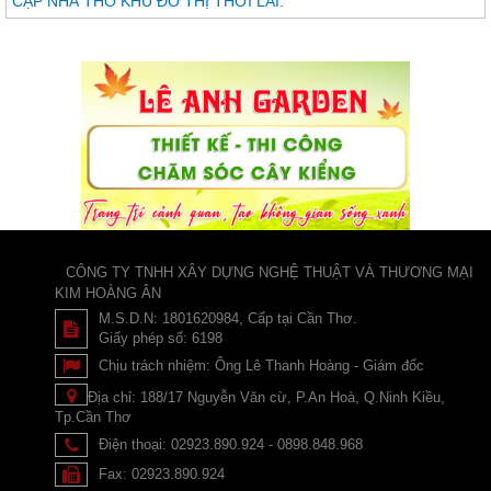
CẶP NHÀ THÔ KHU ĐÔ THỊ THỚI LAI.
CÔNG TY TNHH XÂY DỰNG NGHỆ THUẬT VÀ THƯƠNG MẠI
KIM HOÀNG ÂN
M.S.D.N: 1801620984, Cấp tại Cần Thơ.
Giấy phép số: 6198
Chịu trách nhiệm:
Ông Lê Thanh Hoàng - Giám đốc
Địa chỉ:
188/17 Nguyễn Văn cừ, P.An Hoà, Q.Ninh Kiều,
Tp.Cần Thơ
Điện thoại:
02923.890.924 - 0898.848.968
Fax:
02923.890.924