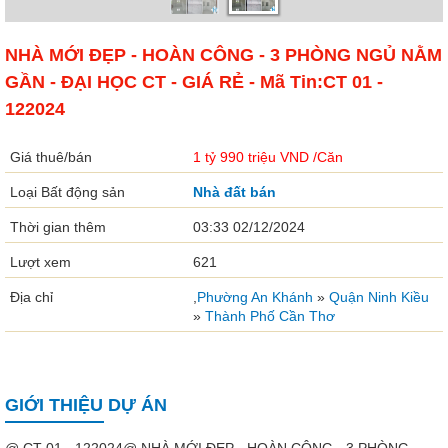
NHÀ MỚI ĐẸP - HOÀN CÔNG - 3 PHÒNG NGỦ NẰM
GẦN - ĐẠI HỌC CT - GIÁ RẺ - Mã Tin:CT 01 -
122024
Giá thuê/bán
1 tỷ 990 triệu
VND
/Căn
Loại Bất động sản
Nhà đất bán
Thời gian thêm
03:33 02/12/2024
Lượt xem
621
Địa chỉ
,
Phường An Khánh
»
Quận Ninh Kiều
»
Thành Phố Cần Thơ
GIỚI THIỆU DỰ ÁN
@ CT 01 - 122024@ NHÀ MỚI ĐẸP - HOÀN CÔNG - 3 PHÒNG