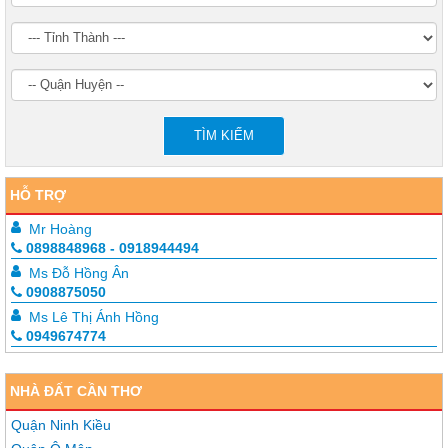
TÌM KIẾM
HỖ TRỢ
Mr Hoàng
0898848968 - 0918944494
Ms Đỗ Hồng Ân
0908875050
Ms Lê Thị Ánh Hồng
0949674774
NHÀ ĐẤT CẦN THƠ
Quận Ninh Kiều