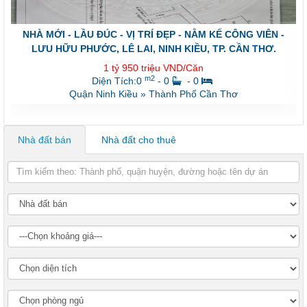
NHÀ MỚI - LẦU ĐÚC - VỊ TRÍ ĐẸP - NẰM KẾ CÔNG VIÊN -
LƯU HỮU PHƯỚC, LÊ LAI, NINH KIỀU, TP. CẦN THƠ.
1 tỷ 950 triệu VND/Căn
m2
Diện Tích:0
- 0
- 0
Quận Ninh Kiều
»
Thành Phố Cần Thơ
Nhà đất bán
Nhà đất cho thuê