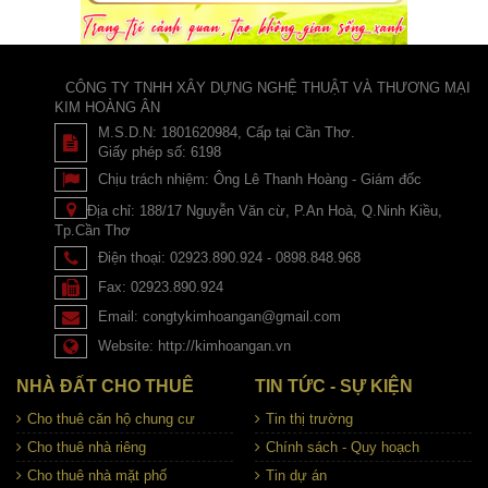
CÔNG TY TNHH XÂY DỰNG NGHỆ THUẬT VÀ THƯƠNG MẠI
KIM HOÀNG ÂN
M.S.D.N: 1801620984, Cấp tại Cần Thơ.
Giấy phép số: 6198
Chịu trách nhiệm:
Ông Lê Thanh Hoàng - Giám đốc
Địa chỉ:
188/17 Nguyễn Văn cừ, P.An Hoà, Q.Ninh Kiều,
Tp.Cần Thơ
Điện thoại:
02923.890.924 - 0898.848.968
Fax:
02923.890.924
Email:
congtykimhoangan@gmail.com
Website:
http://kimhoangan.vn
NHÀ ĐẤT CHO THUÊ
TIN TỨC - SỰ KIỆN
Cho thuê căn hộ chung cư
Tin thị trường
Cho thuê nhà riêng
Chính sách - Quy hoạch
Cho thuê nhà mặt phố
Tin dự án