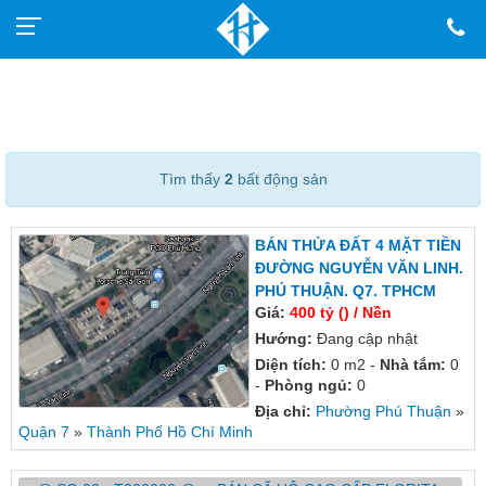
Tìm thấy
2
bất động sản
BÁN THỬA ĐẤT 4 MẶT TIỀN
ĐƯỜNG NGUYỄN VĂN LINH.
PHÚ THUẬN. Q7. TPHCM
Giá:
400 tỷ () / Nền
Hướng:
Đang cập nhật
Diện tích:
0 m2 -
Nhà tắm:
0
-
Phòng ngủ:
0
Địa chỉ:
Phường Phú Thuận
»
Quận 7
»
Thành Phố Hồ Chí Minh