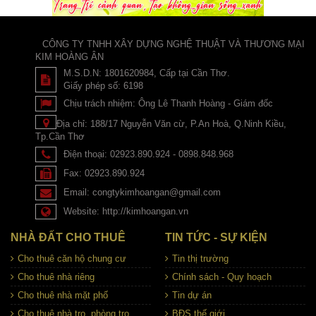
CÔNG TY TNHH XÂY DỰNG NGHỆ THUẬT VÀ THƯƠNG MẠI
KIM HOÀNG ÂN
M.S.D.N: 1801620984, Cấp tại Cần Thơ.
Giấy phép số: 6198
Chịu trách nhiệm:
Ông Lê Thanh Hoàng - Giám đốc
Địa chỉ:
188/17 Nguyễn Văn cừ, P.An Hoà, Q.Ninh Kiều,
Tp.Cần Thơ
Điện thoại:
02923.890.924 - 0898.848.968
Fax:
02923.890.924
Email:
congtykimhoangan@gmail.com
Website:
http://kimhoangan.vn
NHÀ ĐẤT CHO THUÊ
TIN TỨC - SỰ KIỆN
Cho thuê căn hộ chung cư
Tin thị trường
Cho thuê nhà riêng
Chính sách - Quy hoạch
Cho thuê nhà mặt phố
Tin dự án
Cho thuê nhà trọ, phòng trọ
BĐS thế giới