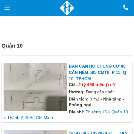
Quận 10
BÁN CĂN HỘ CHUNG CƯ 88
CĂN HẺM 595 CMT8. P 15. Q
10. TPHCM
Giá:
2 tỷ 490 triệu () / 0
Hướng:
Đang cập nhật
Diện tích:
0 m2 -
Nhà tắm:
-
Phòng ngủ:
Địa chỉ:
Phường 15
»
Quận 10
»
Thành Phố Hồ Chí Minh
@ SG 04 - T022020 @ ... BÁN