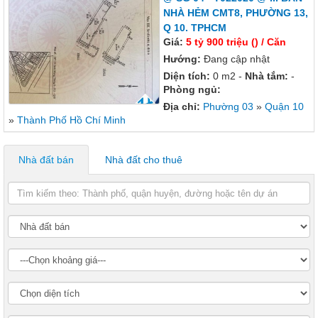
NHÀ HẺM CMT8, PHƯỜNG 13,
Q 10. TPHCM
Giá:
5 tỷ 900 triệu () / Căn
Hướng:
Đang cập nhật
Diện tích:
0 m2 -
Nhà tắm:
-
Phòng ngủ:
Địa chỉ:
Phường 03
»
Quận 10
»
Thành Phố Hồ Chí Minh
Nhà đất bán
Nhà đất cho thuê