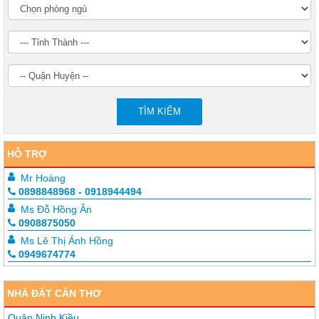
TÌM KIẾM
HỖ TRỢ
Mr Hoàng
0898848968 - 0918944494
Ms Đỗ Hồng Ân
0908875050
Ms Lê Thị Ánh Hồng
0949674774
NHÀ ĐẤT CẦN THƠ
Quận Ninh Kiều