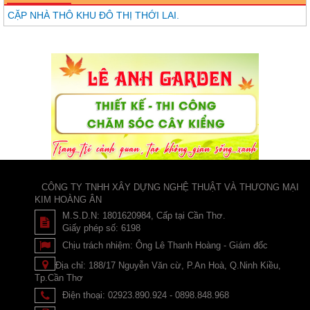
CẶP NHÀ THÔ KHU ĐÔ THỊ THỚI LAI.
CÔNG TY TNHH XÂY DỰNG NGHỆ THUẬT VÀ THƯƠNG MẠI
KIM HOÀNG ÂN
M.S.D.N: 1801620984, Cấp tại Cần Thơ.
Giấy phép số: 6198
Chịu trách nhiệm:
Ông Lê Thanh Hoàng - Giám đốc
Địa chỉ:
188/17 Nguyễn Văn cừ, P.An Hoà, Q.Ninh Kiều,
Tp.Cần Thơ
Điện thoại:
02923.890.924 - 0898.848.968