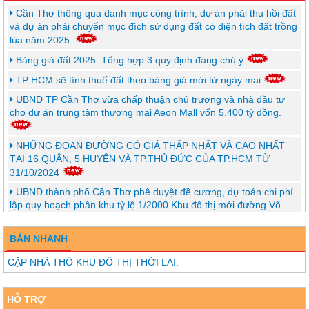
Cần Thơ thông qua danh mục công trình, dự án phải thu hồi đất
và dự án phải chuyển mục đích sử dụng đất có diện tích đất trồng
lúa năm 2025.
Bảng giá đất 2025: Tổng hợp 3 quy định đáng chú ý
TP HCM sẽ tính thuế đất theo bảng giá mới từ ngày mai
UBND TP Cần Thơ vừa chấp thuận chủ trương và nhà đầu tư
cho dự án trung tâm thương mại Aeon Mall vốn 5.400 tỷ đồng.
NHỮNG ĐOẠN ĐƯỜNG CÓ GIÁ THẤP NHẤT VÀ CAO NHẤT
TẠI 16 QUẬN, 5 HUYỆN VÀ TP.THỦ ĐỨC CỦA TP.HCM TỪ
31/10/2024
UBND thành phố Cần Thơ phê duyệt đề cương, dự toán chi phí
lập quy hoạch phân khu tỷ lệ 1/2000 Khu đô thị mới đường Võ
Văn Kiệt
BÁN NHANH
HƠN 136.000 TỶ ĐỂ ĐẦU TƯ VÀNH ĐAI 4 TP.HCM
TP HCM sẽ tính thuế đất theo bảng giá mới từ ngày 31/10/2024
CẶP NHÀ THÔ KHU ĐÔ THỊ THỚI LAI.
Cần Thơ hủy 10 quy hoạch chi tiết, có quy hoạch đã hơn 20
HỖ TRỢ
năm