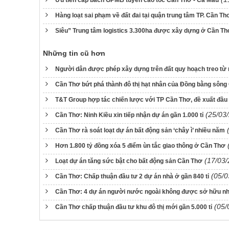
Hàng loạt sai phạm về đất đai tại quận trung tâm TP. Cần Th
Siêu” Trung tâm logistics 3.300ha được xây dựng ở Cần Th
Những tin cũ hơn
Người dân được phép xây dựng trên đất quy hoạch treo từ
Cần Thơ bứt phá thành đô thị hạt nhân của Đồng bằng sôn
T&T Group hợp tác chiến lược với TP Cần Thơ, đề xuất đầu 
(25/03
Cần Thơ: Ninh Kiều xin tiếp nhận dự án gần 1.000 tỉ
Cần Thơ rà soát loạt dự án bất động sản ‘chây ì’ nhiều năm
Hơn 1.800 tỷ đồng xóa 5 điểm ùn tắc giao thông ở Cần Thơ
(17/03/
Loạt dự án tăng sức bật cho bất động sản Cần Thơ
(05/0
Cần Thơ: Chấp thuận đầu tư 2 dự án nhà ở gần 840 tỉ
Cần Thơ: 4 dự án người nước ngoài không được sở hữu n
(05/
Cần Thơ chấp thuận đầu tư khu đô thị mới gần 5.000 tỉ