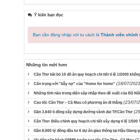
Ý kiến bạn đọc
Bạn cần đăng nhập với tư cách là
Thành viên chính
Những tin mới hơn
Cần Thơ bãi bỏ 10 đồ án quy hoạch chi tiết tỉ lệ 1/2000 khô
(18/07/2021
Cẩn trọng với "bẫy nợ" của "Home for home"
Những tỉnh nào trong diện sáp nhập theo đề xuất của Bộ Nội
(23/07/
Cao tốc Cần Thơ – Cà Mau có phương án đi thẳng
(2
Gần 3.840 tỉ đồng xây dựng đường vành đai TP.Cần Thơ
Cần Thơ: Điều chỉnh quy hoạch chi tiết xây dựng tỉ lệ 1/50
Gần 8.000 tỷ đồng đầu tư 6 dự án giao thông tại Hậu Giang 
(1
Ưu tiên cấp bách GPMB tuyến cao tốc Cần Thơ - Cà Mau