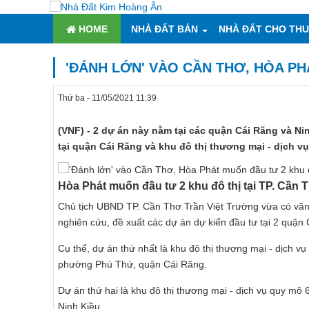
HOME
NHÀ ĐẤT BÁN
NHÀ ĐẤT CHO TH
'ĐÁNH LỚN' VÀO CẦN THƠ, HÒA P
Thứ ba - 11/05/2021 11:39
(VNF) - 2 dự án này nằm tại các quận Cái Răng và Ni
tại quận Cái Răng và khu đô thị thương mại - dịch v
Hòa Phát muốn đầu tư 2 khu đô thị tại TP. Cần 
Chủ tịch UBND TP. Cần Thơ Trần Việt Trường vừa có văn
nghiên cứu, đề xuất các dự án dự kiến đầu tư tại 2 quận 
Cụ thể, dự án thứ nhất là khu đô thị thương mại - dịch v
phường Phú Thứ, quận Cái Răng.
Dự án thứ hai là khu đô thị thương mại - dịch vụ quy m
Ninh Kiều.