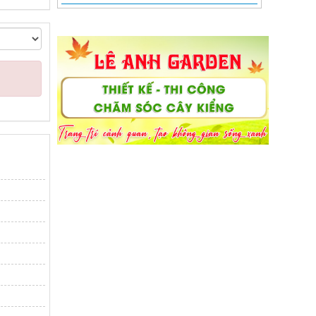
Chuẩn bị thi công mở rộng 2 nút giao
Mậu Thân - Trần Hưng Đạo - 3 Tháng 2
và Nguyễn Văn Linh - 3 Tháng 2 trong quý
IV