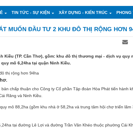
UÊ
TIN TỨC - SỰ KIỆN
XÂY DỰNG - KIẾN TRÚC
PHONG 
HÁT MUỐN ĐẦU TƯ 2 KHU ĐÔ THỊ RỘNG HƠN 
nh Kiều (TP. Cần Thơ), gồm: khu đô thị thương mại - dịch vụ quy
ụ quy mô 6,24ha tại quận Ninh Kiều.
Thơ.
 bản chấp thuận cho Công ty Cổ phần Tập đoàn Hòa Phát tiến hành kh
Cái Răng và Ninh Kiều.
ụ quy mô 88,2ha (gồm khu nhà ở 58,2ha và trung tâm hội chợ triển lãm 
ô 6,24ha tại đường Lê Lợi và đường Trần Văn Khéo thuộc phường Cái K