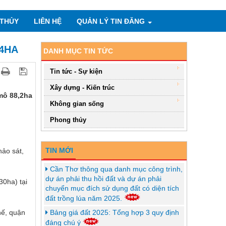
THỦY
LIÊN HỆ
QUẢN LÝ TIN ĐĂNG
94HA
DANH MỤC TIN TỨC
Tin tức - Sự kiện
Xây dựng - Kiến trúc
 mô 88,2ha
Không gian sống
Phong thủy
TIN MỚI
ảo sát,
Cần Thơ thông qua danh mục công trình,
dự án phải thu hồi đất và dự án phải
30ha) tại
chuyển mục đích sử dụng đất có diện tích
đất trồng lúa năm 2025.
hế, quận
Bảng giá đất 2025: Tổng hợp 3 quy định
đáng chú ý