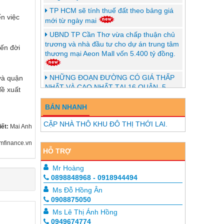
TP HCM sẽ tính thuế đất theo bảng giá
ến việc
mới từ ngày mai
UBND TP Cần Thơ vừa chấp thuận chủ
trương và nhà đầu tư cho dự án trung tâm
ến đời
thương mại Aeon Mall vốn 5.400 tỷ đồng.
NHỮNG ĐOẠN ĐƯỜNG CÓ GIÁ THẤP
và quận
NHẤT VÀ CAO NHẤT TẠI 16 QUẬN, 5
đề xuất
HUYỆN VÀ TP.THỦ ĐỨC CỦA TP.HCM TỪ
31/10/2024
BÁN NHANH
UBND thành phố Cần Thơ phê duyệt đề
CẶP NHÀ THÔ KHU ĐÔ THỊ THỚI LAI.
iết:
Mai Anh
cương, dự toán chi phí lập quy hoạch
phân khu tỷ lệ 1/2000 Khu đô thị mới
mfinance.vn
đường Võ Văn Kiệt
HỖ TRỢ
HƠN 136.000 TỶ ĐỂ ĐẦU TƯ VÀNH ĐAI
Mr Hoàng
4 TP.HCM
0898848968 - 0918944494
TP HCM sẽ tính thuế đất theo bảng giá
Ms Đỗ Hồng Ân
mới từ ngày 31/10/2024
0908875050
Cần Thơ hủy 10 quy hoạch chi tiết, có
Ms Lê Thị Ánh Hồng
quy hoạch đã hơn 20 năm
0949674774